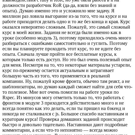
должности разработчик RoR (да-да, взяли без знаний и
опыта). Думаю именно это и усложнило мне задачу. Я
миллион раз ловила выгорание из-за того, что на курсе и на
работе приходится делать одно и то же без конца и края. Курс
оказался невероятно сложным. Пожалуй, это самый сложный
курс в моей жизни. Задания не всегда были именно как в
уроке (особенно модуль 3), поэтому приходилось очень много
разбираться с ошибками самостоятельно и гуглить. Поэтому
если вы планируете проходить этот курс, то не идите без
опыта. Сначала лучше пройти все бесплатные курсы, к
которым только есть доступ. Но это был очень полезный опыт
для меня. Несмотря на то, что некоторые материалы устарели,
курс по-прежнему остается актуальным и затрагивает
большую часть из того, что применяется в реальной
компании. Ну, пожалуй кроме фронта, обычно там реакт, а не
шаблонизаторы, но думаю каждый сможет найти для себя что-
то полезное. Мне вот очень помогли на работе уроки по
Rspec. Из минусов могу отметить только то, что работать с
фронтом в модуле 3 приходится действительно много и не
всегда понятно как это делать, если ты пришел на бэкенд и
никогда не сталкивался с js. Большое спасибо наставникам и
кураторам курса! Проверка домашних заданий происходит
быстро и довольно тщательно. Наставники дают подробные
комментарии, а если что-то непонятно — всегда можно