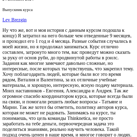
Выпускник курса
Lev Brezgin
Ну что же, вот и моя история с данным курсом подошла к
концу) Я затратил на него больше чем отведенные 9 месяцев,
и проходил его 1 год и 4 месяца. Разные события случались в
моей жизни, но я продолжал заниматься. Курс отлично
составлен, затронуто много тем, вас проведут можно сказать
за руку от основ руби, до продвинутой работы в рэилс.
Задания как многие замечают давольно сложные, но
интересные, после которых ты чувствуешь, что закрепил тему.
Хочу поблагодарить людей, которые были все это время
рядом, Виталия и Валентина, за их отличные учебные
материалы, и хорошую, интересную, ясную подачу материала.
Моих наставников - Евгения, Александра и Андрея. Так же
огромное спасибо координатором курса, которые всегда были
на связи, и помогали решить любые вопросы - Татьяне и
Марии. Так же хотел бы отметить, политику авторов курса,
которая не может не радовать. Занимаясь на курсе, ты
понимаешь, что цель команды Thinknetica, не просто
заработать на тебе деньги, первоочередная задача это
поделиться знаниями, реально научить человека. Такой
подход очень ценен в наше время, и многое говорит о людях.