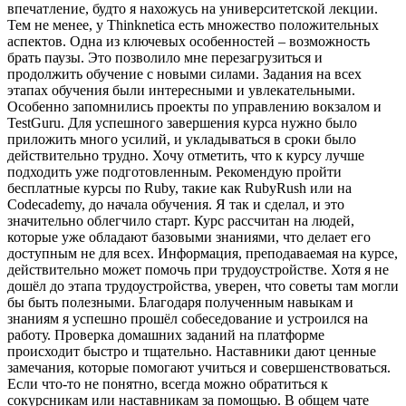
впечатление, будто я нахожусь на университетской лекции.
Тем не менее, у Thinknetica есть множество положительных
аспектов. Одна из ключевых особенностей – возможность
брать паузы. Это позволило мне перезагрузиться и
продолжить обучение с новыми силами. Задания на всех
этапах обучения были интересными и увлекательными.
Особенно запомнились проекты по управлению вокзалом и
TestGuru. Для успешного завершения курса нужно было
приложить много усилий, и укладываться в сроки было
действительно трудно. Хочу отметить, что к курсу лучше
подходить уже подготовленным. Рекомендую пройти
бесплатные курсы по Ruby, такие как RubyRush или на
Codecademy, до начала обучения. Я так и сделал, и это
значительно облегчило старт. Курс рассчитан на людей,
которые уже обладают базовыми знаниями, что делает его
доступным не для всех. Информация, преподаваемая на курсе,
действительно может помочь при трудоустройстве. Хотя я не
дошёл до этапа трудоустройства, уверен, что советы там могли
бы быть полезными. Благодаря полученным навыкам и
знаниям я успешно прошёл собеседование и устроился на
работу. Проверка домашних заданий на платформе
происходит быстро и тщательно. Наставники дают ценные
замечания, которые помогают учиться и совершенствоваться.
Если что-то не понятно, всегда можно обратиться к
сокурсникам или наставникам за помощью. В общем чате