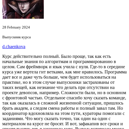
28 February 2024
Выпускник курса
d.chaenkova
Курс действительно полный. Было проще, так как есть
начальные знания по алгоритмам и программированию в
целом. Сам фреймворк и язык учила с нуля. Где-то в середине
курса уже вертела гит ветками, как мне нравилось. Программа
дает все и даже чуть больше, чем будет использоваться на
практике, но в этом случае выпускники застрахованы от
таких вещей, как незнание что делать при отсутствии на
проекте девопсов, например. Сложности были, но в основном
с фронтовой частью. Отдельное спасибо хочу сказать команде,
так как оказалась в сложной жизненной ситуации, пришлось
брать академ, а следом смена работы и полный завал там. Но
координатор вдохновляла на этом пути, кураторы помогали с
заданиями. Что могу сказать точно, так один на один с
материалом на курсе не бросят. И вот, зафакапив все сроки и
спустя тысячу лет, я закончила курс. Вывод: материала много,