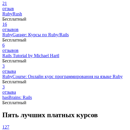
21
отзыв
RubyRush
Бесплатный
16
отзывов
RubyGarage: Курсы по Ruby/Rails
Бесплатный
6
отзывов
Rails Tutorial by Michael Hartl
Бесплатный
3
отзыва
RubyCourse: Онлайн курс программирования на языке Ruby
Бесплатный
3
отзыва
hasBrains: Rails
Бесплатный
Пять лучших платных курсов
127