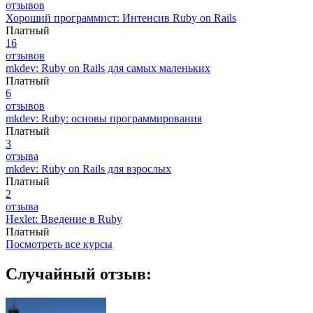
отзывов
Хороший программист: Интенсив Ruby on Rails
Платный
16
отзывов
mkdev: Ruby on Rails для самых маленьких
Платный
6
отзывов
mkdev: Ruby: основы программирования
Платный
3
отзыва
mkdev: Ruby on Rails для взрослых
Платный
2
отзыва
Hexlet: Введение в Ruby
Платный
Посмотреть все курсы
Случайный отзыв: