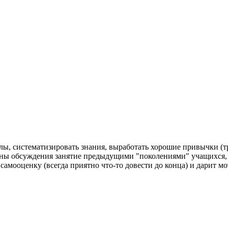
белы, систематизировать знания, выработать хорошие привычки (т
тупны обсуждения занятие предыдущими "поколениями" учащихся
амооценку (всегда приятно что-то довести до конца) и дарит мо