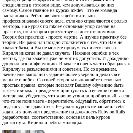
специалиста в готовом виде, чем додумываться до них
самому. Самое главное на курсах mkdev - это её команда
наставников. Ребята являются действительно
профессионалами своего дела, отлично справляются с ролью
ментора. На курсах по mkdev основный упор сделан на
практику, но и теория присутствует в достаточном виде.
Теория без практики - просто мертва. А изучив практику без
теории, Вы рано или поздно столкнетесь с тем, что Вам не
хватает базы, и Вы не можете придумать ничего своего.
Кирилл никогда не давал скучать. Находил ошибки в тех
местах, где ты кажется уже не мог их допустить. И доходчиво
доносил всю информацию. Вначале я очень часто обращался к
Кириллу за разъяснениями и советами. Но со временем,
начинаешь выполнять задание более уверено и делать всё
меньше ошибок. Со своей стороны выполняйте несколько
простых правил, которые позволят Вашему обучению быть
эффективным: - прежде чем приступать к изучению нового
материала, убедитесь, что хорошо усвоили пройденный; - если
что-то не понимаете - перечитайте, обдумайте, обратитесь к
педагогу; - не сдавайтесь. Результат курсов не заставил себя
ждать и я получил предложение на должность Ruby on Rails
разработчика, соответственно, основная цель курсов
достигнута. Кирилл и ребята молодцы.