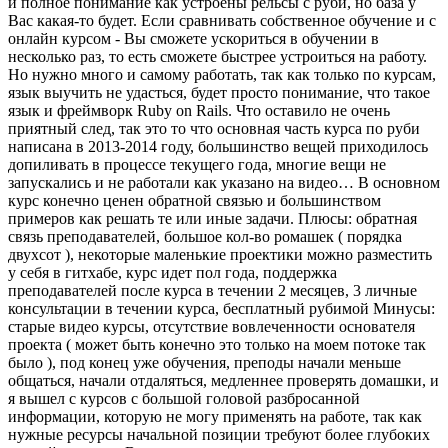
и полное понимание как устроены рельсы с руби, но база у
Вас какая-то будет. Если сравнивать собственное обучение и с
онлайн курсом - Вы сможете ускориться в обучении в
несколько раз, то есть сможете быстрее устроиться на работу.
Но нужно много и самому работать, так как только по курсам,
язык выучить не удасться, будет просто понимание, что такое
язык и фреймворк Ruby on Rails. Что оставило не очень
приятный след, так это то что основная часть курса по руби
написана в 2013-2014 году, большинство вещей приходилось
допиливать в процессе текущего года, многие вещи не
запускались и не работали как указано на видео… В основном
курс конечно ценен обратной связью и большинством
примеров как решать те или иные задачи. Плюсы: обратная
связь преподавателей, большое кол-во ромашек ( порядка
двухсот ), некоторые маленькие проектики можно разместить
у себя в гитхабе, курс идет пол года, поддержка
преподавателей после курса в течении 2 месяцев, 3 личные
консультации в течении курса, бесплатный рубимой Минусы:
старые видео курсы, отсутствие вовлеченности основателя
проекта ( может быть конечно это только на моем потоке так
было ), под конец уже обучения, преподы начали меньше
общаться, начали отдаляться, медленнее проверять домашки, и
я вышел с курсов с большой головой разбросанной
информации, которую не могу применять на работе, так как
нужные ресурсы начальной позиции требуют более глубоких