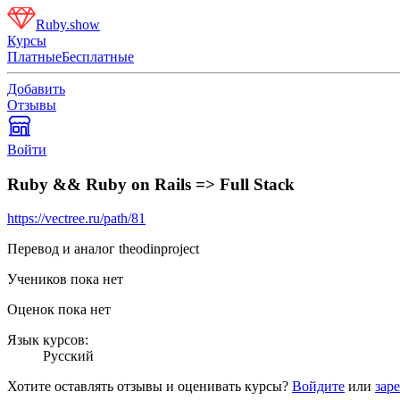
Ruby.show
Курсы
Платные
Бесплатные
Добавить
Отзывы
Войти
Ruby && Ruby on Rails => Full Stack
https://vectree.ru/path/81
Перевод и аналог theodinproject
Учеников пока нет
Оценок пока нет
Язык курсов:
Русский
Хотите оставлять отзывы и оценивать курсы?
Войдите
или
зар